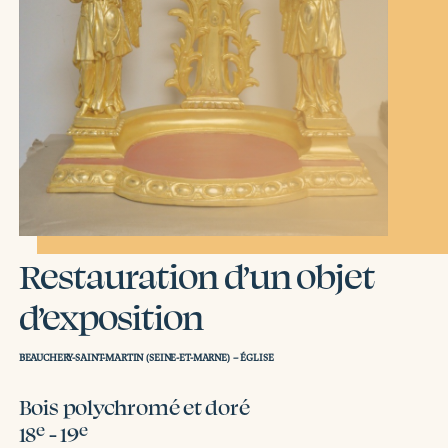
Restauration d’un objet
d’exposition
BEAUCHERY-SAINT-MARTIN (SEINE-ET-MARNE) – ÉGLISE
Bois polychromé et doré
e
e
18
- 19