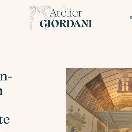
n-
n
te