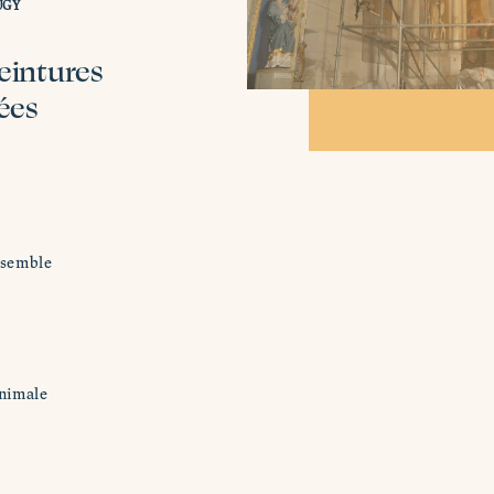
UGY
eintures
rées
nsemble
inimale