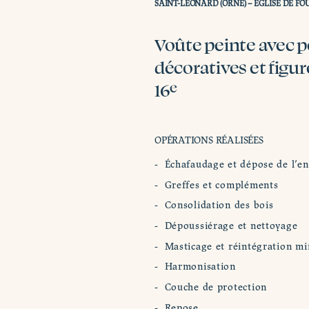
SAINT-LÉONARD (ORNE) – ÉGLISE DE FO
Voûte peinte avec p
décoratives et figu
16
e
OPÉRATIONS RÉALISÉES
Échafaudage et dépose de l’e
Greffes et compléments
Consolidation des bois
Dépoussiérage et nettoyage
Masticage et réintégration m
Harmonisation
Couche de protection
Repose